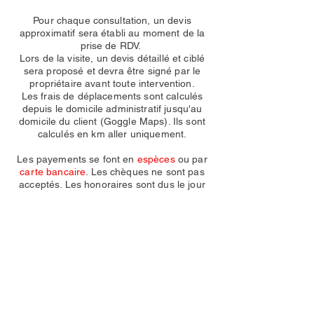
Pour chaque consultation, un devis
approximatif sera établi au moment de la
prise de RDV.
Lors de la visite, un devis détaillé et ciblé
sera proposé et devra être signé par le
propriétaire avant toute intervention.
Les frais de déplacements sont calculés
depuis le domicile administratif jusqu'au
domicile du client (Goggle Maps). Ils sont
calculés en km aller uniquement.
Les payements se font en
espèces
ou par
carte bancaire
. Les chèques ne sont pas
acceptés. Les honoraires sont dus le jour
de la consultation.
Pour les clients suisses, possibilité d'avoir
la facture en CHF et payement via Revolut
Contact