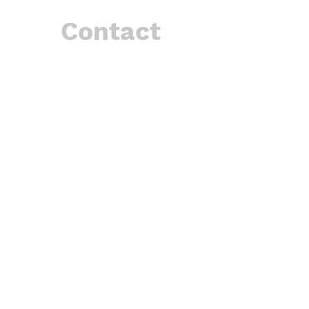
Contact
Téléphone
+33 6 85 66 69 24
Email
contact@vetechomobile.com
Horaires
Lundi Mardi Jeudi
9h - 17h30
Vendredi
9h - 13h
Zone d'intervention
Pays de Gex