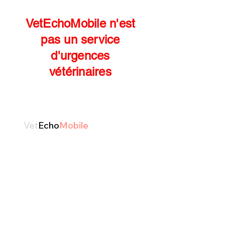
​Côte vaudoise
VetEchoMobile n'est
pas un service
d'urgences
vétérinaires
Afin de garantir des soins de
qualités toutes les
nuits
, les
dimanches
et
jours fériés
,
Vet
Echo
Mobile
se joint aux
cliniques du Pays de Gex autour
du même service d'urgences.
Les cliniques
AnimaVet, Onevet et
Astragale
assurent alternativement la
permanence jusque 23h en semaine. En
dehors des heures d'ouverture de
VetEchoMobile, vous pourrez vous
rendre dans une de ces cliniques